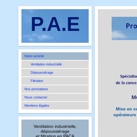
P.A.E
Notre activité
Ventilation industrielle
Dépoussiérage
Filtration
Nos prestations
Me
Nous contacter
Mentions légales
Mise en c
opérateurs 
Ventilation industrielle,
dépoussiérage
et filtration en PACA