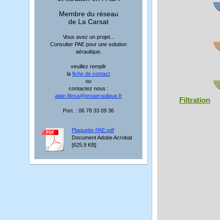
Membre du réseau
de La Carsat
Vous avez un projet...
Consulter PAE pour une solution
aéraulique.
veuillez remplir
la
fiche de contact
ou
contactez nous :
alain.filosa@proaeraulique.fr
Filtration
Port. : 06 78 33 09 36
Plaquette PAE.pdf
Document Adobe Acrobat
[625.9 KB]