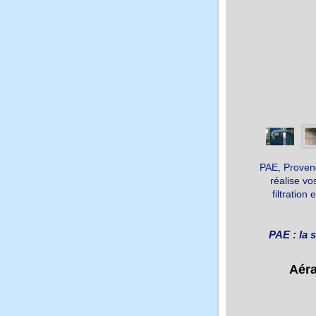
PAE, Provenc
réalise vo
filtratio
PAE : la 
Aérauliq